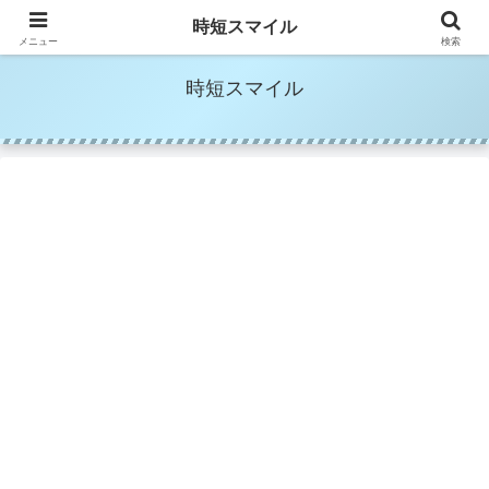
時短家事＆時短美容でママの笑顔を増やす
時短スマイル
メニュー
検索
時短スマイル