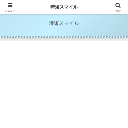
時短家事＆時短美容でママの笑顔を増やす
時短スマイル
メニュー
検索
時短スマイル