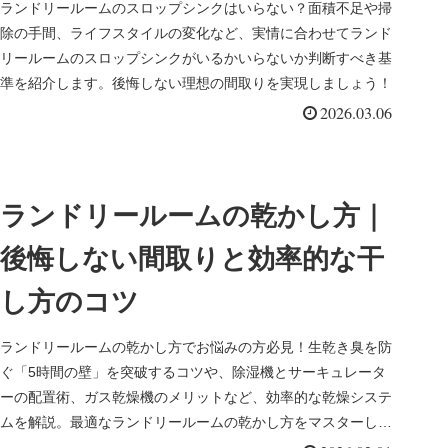
ランドリールームのスロップシンクはいらない？面積不足や掃
除の手間、ライフスタイルの変化など、実情に合わせてランド
リールームのスロップシンクがいるかいらないか判断すべき基
準を紹介します。後悔しない理想の間取りを実現しましょう！
2026.03.06
ランドリールームの乾かし方｜
後悔しない間取りと効率的な干
し方のコツ
ランドリールームの乾かし方でお悩みの方必見！生乾き臭を防
ぐ「5時間の壁」を突破するコツや、除湿機とサーキュレータ
ーの配置術、ガス乾燥機のメリットなど、効率的な乾燥システ
ムを解説。最適なランドリールームの乾かし方をマスターし
て、家事時間を劇的に短縮し、清潔な暮らしを叶えましょう。