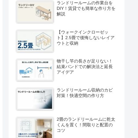
ランドリールームの作業台を
DIY！賃貸でも簡単な作り方を
解説
【ウォークインクローゼッ
ト】2.5畳で後悔しないレイア
ウトと収納
物干し竿の長さが足りない！
結束バンドでの解決法と延長
アイデア
ランドリールーム収納のカビ
対策！快適空間の作り方
2畳のランドリールームに乾太
くんを置く！間取りと配置の
コツ