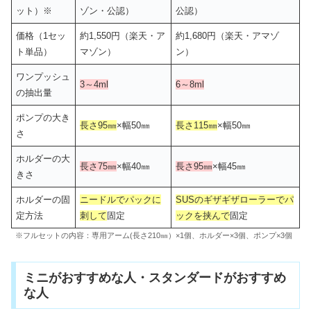
ット）※
ゾン・公認）
公認）
価格（1セッ
約1,550円（楽天・ア
約1,680円（楽天・アマゾ
ト単品）
マゾン）
ン）
ワンプッシュ
3～4ml
6～8ml
の抽出量
ポンプの大き
長さ95㎜
×幅50㎜
長さ115㎜
×幅50㎜
さ
ホルダーの大
長さ75㎜
×幅40㎜
長さ95㎜
×幅45㎜
きさ
ホルダーの固
ニードルでパックに
SUSのギザギザローラーでパ
定方法
刺して
固定
ックを挟んで
固定
※フルセットの内容：専用アーム(長さ210㎜）×1個、ホルダー×3個、ポンプ×3個
ミニがおすすめな人・スタンダードがおすすめ
な人