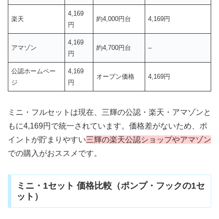
4,169
楽天
約4,000円台
4,169円
円
4,169
アマゾン
約4,700円台
–
円
公認ホームペー
4,169
オープン価格
4,169円
ジ
円
ミニ・フルセットは現在、三輝の公認・楽天・アマゾンと
もに4,169円で統一されています。価格差がないため、ポ
イントが貯まりやすい
三輝の楽天公認ショップやアマゾン
での購入がおススメです。
ミニ・1セット 価格比較（ポンプ・フックの1セ
ット）