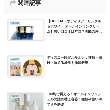
関連記事
【ODELIA（オディリア）リンクル
時短美容
＆ホワイト オールインワンクリー
ム】悪い口コミは本当？実際の評判
と注意点を解説
ディズニー限定ルルルン：種類・値
時短美容
段・買える場所を徹底解説
100均で買える！オールインワンジ
時短美容
ェルの詰め替え容器：種類や使いや
すさを解説