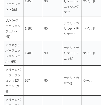
1,450
90
リケート・
マイルド
フェクショ
エイジング
ン a (金)
ケア
UVパーフ
テカリ・カ
ェクション
1,188
80
サつき・デ
マイルド
ジェル a
リケート
(青)
アクネケア
テカリ・デ
パーフェク
1,408
90
リケート・
マイルド
ションジェ
ニキビ
ル f (白)
クリームパ
ーフェクシ
テカリ・カ
ョン a EX
987
80
クール
サつき
クール (水
色)
クリームパ