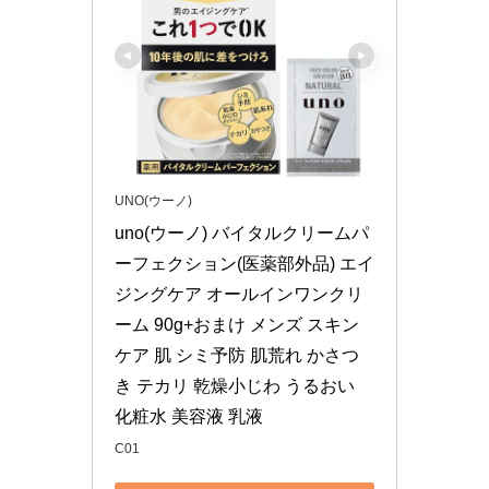
UNO(ウーノ)
uno(ウーノ) バイタルクリームパ
ーフェクション(医薬部外品) エイ
ジングケア オールインワンクリ
ーム 90g+おまけ メンズ スキン
ケア 肌 シミ予防 肌荒れ かさつ
き テカリ 乾燥小じわ うるおい 
化粧水 美容液 乳液
C01