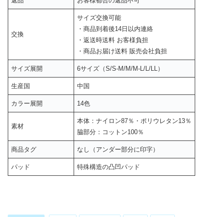
返品
お客様都合の返品不可
サイズ交換可能
・商品到着後14日以内連絡
交換
・返送時送料 お客様負担
・商品お届け送料 販売会社負担
サイズ展開
6サイズ（S/S-M/M/M-L/L/LL）
生産国
中国
カラー展開
14色
本体：ナイロン87％・ポリウレタン13％
素材
脇部分：コットン100％
商品タグ
なし（アンダー部分に印字）
パッド
特殊構造の凸凹パッド