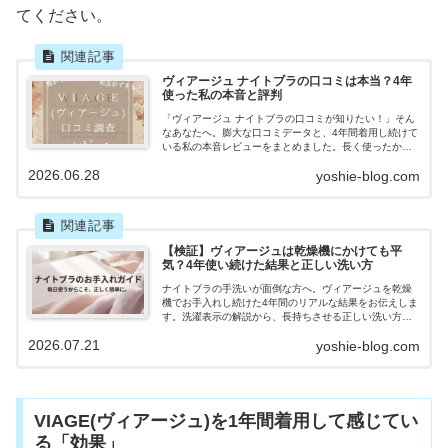
てください。
ヴィアージュ ナイトブラの口コミは本当？4年
使った私の本音と評判
「ヴィアージュ ナイトブラの口コミが知りたい！」そん
なあなたへ。膨大な口コミデータと、4年間着用し続けて
いる私の本音レビューをまとめました。長く使ったから
こそわかるバストへの効果や耐久性、失敗しないサイズ
2026.06.28
yoshie-blog.com
選びなど最新情報をお届け！
【検証】ヴィアージュは乾燥機にかけても平
気？4年使い続けた結果と正しい洗い方
ナイトブラの手洗いが面倒な方へ。ヴィアージュを乾燥
機でお手入れし続けた4年間のリアルな結果をお伝えしま
す。洗濯表示の解説から、長持ちさせる正しい洗い方、
買い替えサイクルの目安まで網羅。専用ネットを活用し
2026.07.21
yoshie-blog.com
て、毎日の洗濯をもっとラクにしませんか？
VIAGE(ヴィアージュ)を1年間着用して感じてい
る「効果」