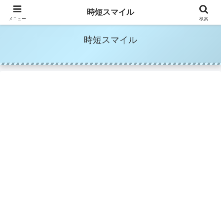
時短家事＆時短美容でママの笑顔を増やす
時短スマイル
メニュー
検索
時短スマイル