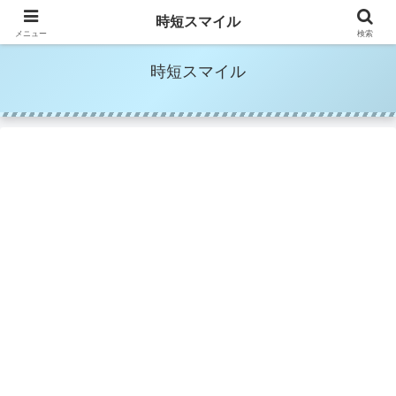
時短家事＆時短美容でママの笑顔を増やす
時短スマイル
メニュー
検索
時短スマイル