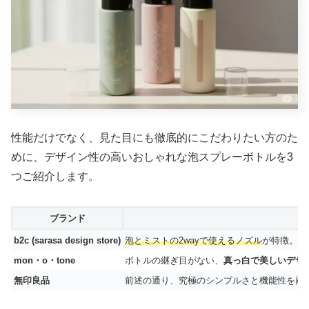
性能だけでなく、見た目にも徹底的にこだわりたい方のた
めに、デザイン性の高いおしゃれな泡スプレーボトルを3
つご紹介します。
ブランド
b2c (sarasa design store)
泡とミストの2wayで使えるノズル
が特徴。逆
mon・o・tone
ボトルの継ぎ目がない、
真っ白で美しいデザ
無印良品
前述の通り、究極のシンプルさと機能性を両