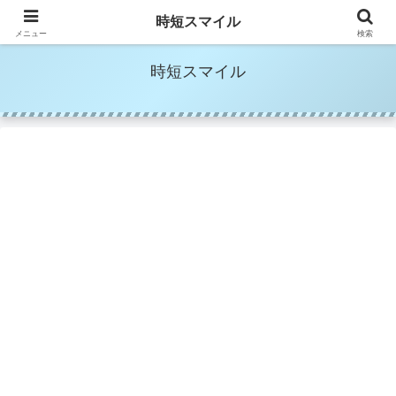
時短家事＆時短美容でママの笑顔を増やす
時短スマイル
メニュー
検索
時短スマイル