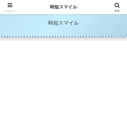
時短家事＆時短美容でママの笑顔を増やす
時短スマイル
メニュー
検索
時短スマイル